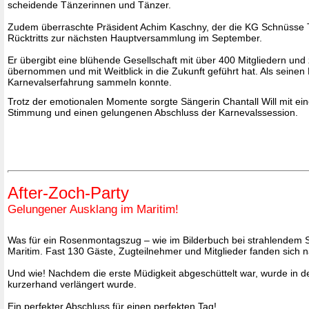
scheidende Tänzerinnen und Tänzer.
Zudem überraschte Präsident Achim Kaschny, der die KG Schnüsse Tr
Rücktritts zur nächsten Hauptversammlung im September.
Er übergibt eine blühende Gesellschaft mit über 400 Mitgliedern und
übernommen und mit Weitblick in die Zukunft geführt hat. Als seinen 
Karnevalserfahrung sammeln konnte.
Trotz der emotionalen Momente sorgte Sängerin Chantall Will mit e
Stimmung und einen gelungenen Abschluss der Karnevalssession.
After-Zoch-Party
Gelungener Ausklang im Maritim!
Was für ein Rosenmontagszug – wie im Bilderbuch bei strahlendem S
Maritim. Fast 130 Gäste, Zugteilnehmer und Mitglieder fanden sich
Und wie! Nachdem die erste Müdigkeit abgeschüttelt war, wurde in d
kurzerhand verlängert wurde.
Ein perfekter Abschluss für einen perfekten Tag!